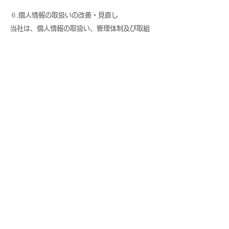
６.個人情報の取扱いの改善・見直し
当社は、個人情報の取扱い、管理体制及び取組
みに関する点検を実施し、継続的に改善・見直
しを行います。
７.個人情報の廃棄
当社は、個人情報の利用目的に照らしその必要
性が失われたときは、個人情報を消去又は廃棄
するものとし、当該消去及び廃棄は、外部流失
等の危険を防止するために必要かつ適切な方法
により、業務の遂行上必要な限りにおいて行い
ます。
８.苦情や相談の担当窓口
当社は、個人情報の取扱いに関する担当窓口及
び責任者を以下の通り設けます。